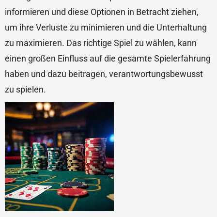
informieren und diese Optionen in Betracht ziehen,
um ihre Verluste zu minimieren und die Unterhaltung
zu maximieren. Das richtige Spiel zu wählen, kann
einen großen Einfluss auf die gesamte Spielerfahrung
haben und dazu beitragen, verantwortungsbewusst
zu spielen.