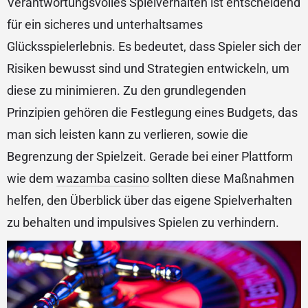
Verantwortungsvolles Spielverhalten ist entscheidend
für ein sicheres und unterhaltsames
Glücksspielerlebnis. Es bedeutet, dass Spieler sich der
Risiken bewusst sind und Strategien entwickeln, um
diese zu minimieren. Zu den grundlegenden
Prinzipien gehören die Festlegung eines Budgets, das
man sich leisten kann zu verlieren, sowie die
Begrenzung der Spielzeit. Gerade bei einer Plattform
wie dem
wazamba casino
sollten diese Maßnahmen
helfen, den Überblick über das eigene Spielverhalten
zu behalten und impulsives Spielen zu verhindern.