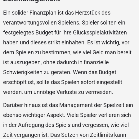
Ein solider Finanzplan ist das Herzstück des
verantwortungsvollen Spielens. Spieler sollten ein
festgelegtes Budget für ihre Glücksspielaktivitäten
haben und dieses strikt einhalten. Es ist wichtig, vor
dem Spielen zu bestimmen, wie viel Geld man bereit
ist auszugeben, ohne dadurch in finanzielle
Schwierigkeiten zu geraten. Wenn das Budget
erschöpft ist, sollte das Spielen sofort eingestellt
werden, um unnötige Verluste zu vermeiden.
Darüber hinaus ist das Management der Spielzeit ein
ebenso wichtiger Aspekt. Viele Spieler verlieren sich
in der Aufregung des Spiels und vergessen, wie viel
Zeit vergangen ist. Das Setzen von Zeitlimits kann