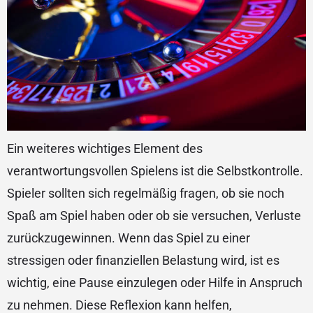
Ein weiteres wichtiges Element des
verantwortungsvollen Spielens ist die Selbstkontrolle.
Spieler sollten sich regelmäßig fragen, ob sie noch
Spaß am Spiel haben oder ob sie versuchen, Verluste
zurückzugewinnen. Wenn das Spiel zu einer
stressigen oder finanziellen Belastung wird, ist es
wichtig, eine Pause einzulegen oder Hilfe in Anspruch
zu nehmen. Diese Reflexion kann helfen,