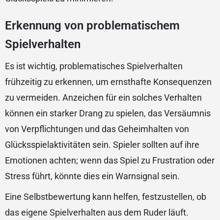
Erkennung von problematischem
Spielverhalten
Es ist wichtig, problematisches Spielverhalten
frühzeitig zu erkennen, um ernsthafte Konsequenzen
zu vermeiden. Anzeichen für ein solches Verhalten
können ein starker Drang zu spielen, das Versäumnis
von Verpflichtungen und das Geheimhalten von
Glücksspielaktivitäten sein. Spieler sollten auf ihre
Emotionen achten; wenn das Spiel zu Frustration oder
Stress führt, könnte dies ein Warnsignal sein.
Eine Selbstbewertung kann helfen, festzustellen, ob
das eigene Spielverhalten aus dem Ruder läuft.