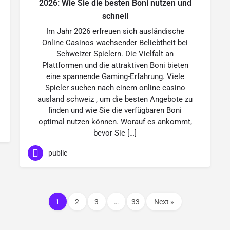
2026: Wie Sie die besten Boni nutzen und
schnell
Im Jahr 2026 erfreuen sich ausländische
Online Casinos wachsender Beliebtheit bei
Schweizer Spielern. Die Vielfalt an
Plattformen und die attraktiven Boni bieten
eine spannende Gaming-Erfahrung. Viele
Spieler suchen nach einem online casino
ausland schweiz , um die besten Angebote zu
finden und wie Sie die verfügbaren Boni
optimal nutzen können. Worauf es ankommt,
bevor Sie […]
public
1
2
3
…
33
Next »