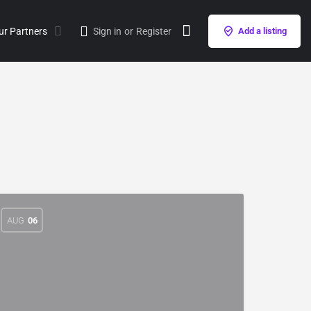
ur Partners
Sign in
or
Register
Add a listing
AUG
06