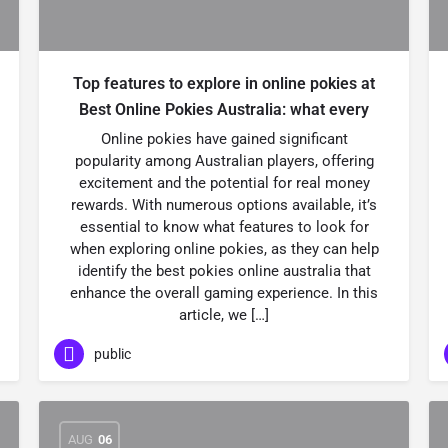
Top features to explore in online pokies at
Best Online Pokies Australia: what every
Online pokies have gained significant
popularity among Australian players, offering
excitement and the potential for real money
rewards. With numerous options available, it’s
essential to know what features to look for
when exploring online pokies, as they can help
identify the best pokies online australia that
enhance the overall gaming experience. In this
article, we […]
public
AUG
06