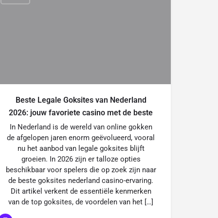
Beste Legale Goksites van Nederland
2026: jouw favoriete casino met de beste
In Nederland is de wereld van online gokken
de afgelopen jaren enorm geëvolueerd, vooral
nu het aanbod van legale goksites blijft
groeien. In 2026 zijn er talloze opties
beschikbaar voor spelers die op zoek zijn naar
de beste goksites nederland casino-ervaring.
Dit artikel verkent de essentiële kenmerken
van de top goksites, de voordelen van het […]