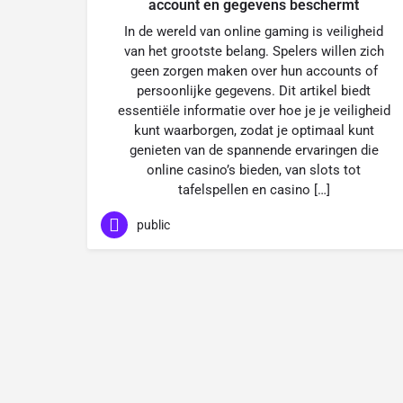
account en gegevens beschermt
In de wereld van online gaming is veiligheid
van het grootste belang. Spelers willen zich
geen zorgen maken over hun accounts of
persoonlijke gegevens. Dit artikel biedt
essentiële informatie over hoe je je veiligheid
kunt waarborgen, zodat je optimaal kunt
genieten van de spannende ervaringen die
online casino’s bieden, van slots tot
tafelspellen en casino […]
public