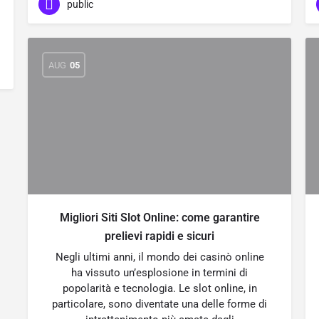
public
AUG
05
Migliori Siti Slot Online: come garantire
prelievi rapidi e sicuri
Negli ultimi anni, il mondo dei casinò online
ha vissuto un’esplosione in termini di
popolarità e tecnologia. Le slot online, in
particolare, sono diventate una delle forme di