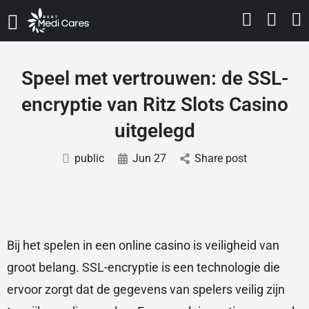
Speel met vertrouwen: de SSL-
encryptie van Ritz Slots Casino
uitgelegd
public
Jun 27
Share post
Bij het spelen in een online casino is veiligheid van
groot belang. SSL-encryptie is een technologie die
ervoor zorgt dat de gegevens van spelers veilig zijn