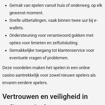
Gemak van spelen vanuit huis of onderweg, op elk
gewenst moment.
Snelle uitbetalingen, vaak binnen twee uur bij e-
wallets.
Ondersteuning voor verantwoord gokken met
opties voor limieten en zelfuitsluiting.
Gemakkelijke toegang tot klantenservice voor
eventuele vragen of problemen.
Deze voordelen maken het spelen in een online
casino aantrekkelijk voor zowel nieuwe spelers als
ervaren eerdere spelers.
Vertrouwen en veiligheid in