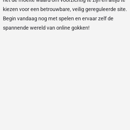
kiezen voor een betrouwbare, veilig gereguleerde site.
Begin vandaag nog met spelen en ervaar zelf de
spannende wereld van online gokken!