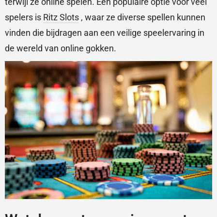
terwijl ze online spelen. Een populaire optie voor veel
spelers is
Ritz Slots
, waar ze diverse spellen kunnen
vinden die bijdragen aan een veilige speelervaring in
de wereld van online gokken.