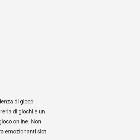
ienza di gioco
eria di giochi e un
gioco online. Non
 tra emozionanti slot