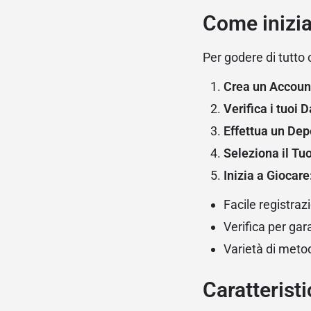
Come inizia
Per godere di tutto 
Crea un Accoun
Verifica i tuoi D
Effettua un Dep
Seleziona il Tu
Inizia a Giocare
Facile registraz
Verifica per gar
Varietà di metod
Caratterist