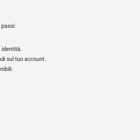
 passi:
 identità.
di sul tuo account.
ibili.