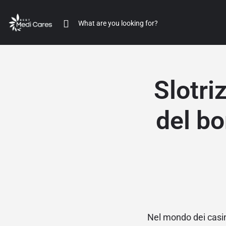
Slotri
del b
Nel mondo dei casinò