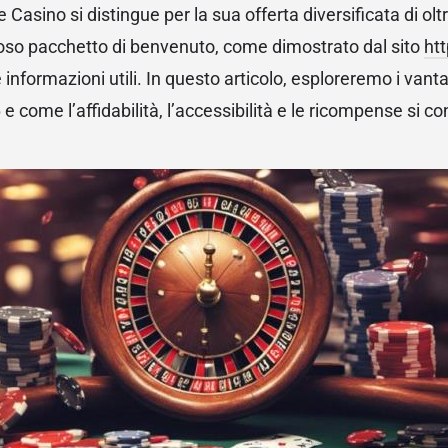
 Casino si distingue per la sua offerta diversificata di olt
oso pacchetto di benvenuto, come dimostrato dal sito
htt
 informazioni utili. In questo articolo, esploreremo i vant
e come l’affidabilità, l’accessibilità e le ricompense si 