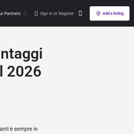
ur Partners
Sign in
or
Register
Add a listing
antaggi
l 2026
canti è sempre in