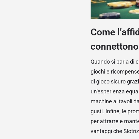
Come l’affid
connettono
Quando si parla di c
giochi e ricompense
di gioco sicuro gra
un’esperienza equa e
machine ai tavoli da
gusti. Infine, le pr
per attrarre e mante
vantaggi che Slotriz