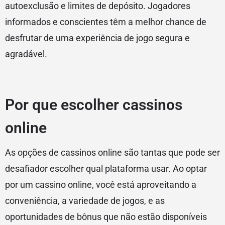
autoexclusão e limites de depósito. Jogadores
informados e conscientes têm a melhor chance de
desfrutar de uma experiência de jogo segura e
agradável.
Por que escolher cassinos
online
As opções de cassinos online são tantas que pode ser
desafiador escolher qual plataforma usar. Ao optar
por um cassino online, você está aproveitando a
conveniência, a variedade de jogos, e as
oportunidades de bônus que não estão disponíveis