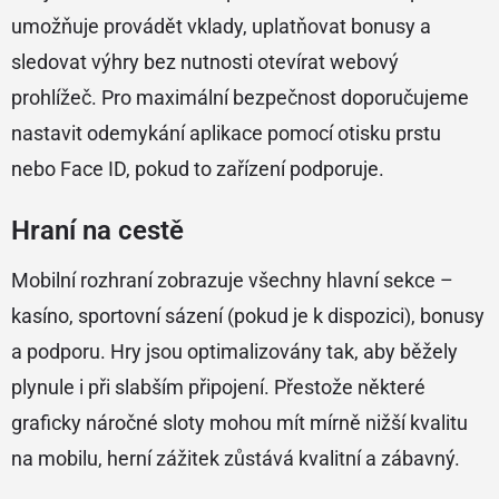
umožňuje provádět vklady, uplatňovat bonusy a
sledovat výhry bez nutnosti otevírat webový
prohlížeč. Pro maximální bezpečnost doporučujeme
nastavit odemykání aplikace pomocí otisku prstu
nebo Face ID, pokud to zařízení podporuje.
Hraní na cestě
Mobilní rozhraní zobrazuje všechny hlavní sekce –
kasíno, sportovní sázení (pokud je k dispozici), bonusy
a podporu. Hry jsou optimalizovány tak, aby běžely
plynule i při slabším připojení. Přestože některé
graficky náročné sloty mohou mít mírně nižší kvalitu
na mobilu, herní zážitek zůstává kvalitní a zábavný.