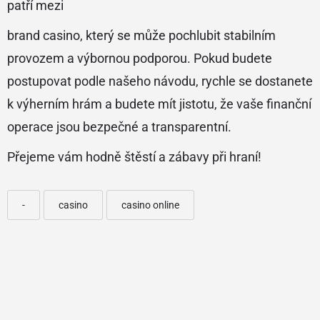
patří mezi
brand casino, který se může pochlubit stabilním
provozem a výbornou podporou. Pokud budete
postupovat podle našeho návodu, rychle se dostanete
k výherním hrám a budete mít jistotu, že vaše finanční
operace jsou bezpečné a transparentní.
Přejeme vám hodně štěstí a zábavy při hraní!
-
casino
casino online