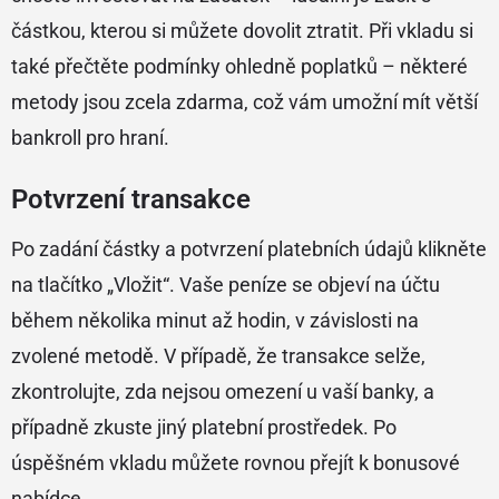
částkou, kterou si můžete dovolit ztratit. Při vkladu si
také přečtěte podmínky ohledně poplatků – některé
metody jsou zcela zdarma, což vám umožní mít větší
bankroll pro hraní.
Potvrzení transakce
Po zadání částky a potvrzení platebních údajů klikněte
na tlačítko „Vložit“. Vaše peníze se objeví na účtu
během několika minut až hodin, v závislosti na
zvolené metodě. V případě, že transakce selže,
zkontrolujte, zda nejsou omezení u vaší banky, a
případně zkuste jiný platební prostředek. Po
úspěšném vkladu můžete rovnou přejít k bonusové
nabídce.