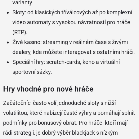
varianty.
Sloty: od klasických tříválcových až po komplexní
video automaty s vysokou návratností pro hráče
(RTP).
Živé kasino: streaming v reálném čase s živými
dealery, kde můžete interagovat s ostatními hráči.
Speciální hry: scratch‑cards, keno a virtuální
sportovní sázky.
Hry vhodné pro nové hráče
Začátečníci často volí jednoduché sloty s nižší
volatilitou, které nabízejí časté výhry a pomáhají splnit
podmínky pro bonusový obrat. Pro hráče, kteří mají
rádi strategii, je dobrý výběr blackjack s nízkým