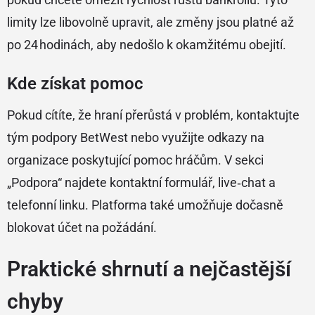
limity lze libovolně upravit, ale změny jsou platné až
po 24 hodinách, aby nedošlo k okamžitému obejití.
Kde získat pomoc
Pokud cítíte, že hraní přerůstá v problém, kontaktujte
tým podpory BetWest nebo využijte odkazy na
organizace poskytující pomoc hráčům. V sekci
„Podpora“ najdete kontaktní formulář, live‑chat a
telefonní linku. Platforma také umožňuje dočasně
blokovat účet na požádání.
Praktické shrnutí a nejčastější
chyby