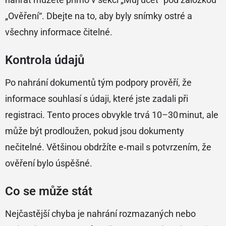
„Ověření“. Dbejte na to, aby byly snímky ostré a
všechny informace čitelné.
Kontrola údajů
Po nahrání dokumentů tým podpory prověří, že
informace souhlasí s údaji, které jste zadali při
registraci. Tento proces obvykle trvá 10–30 minut, ale
může být prodloužen, pokud jsou dokumenty
nečitelné. Většinou obdržíte e‑mail s potvrzením, že
ověření bylo úspěšné.
Co se může stát
Nejčastější chyba je nahrání rozmazaných nebo