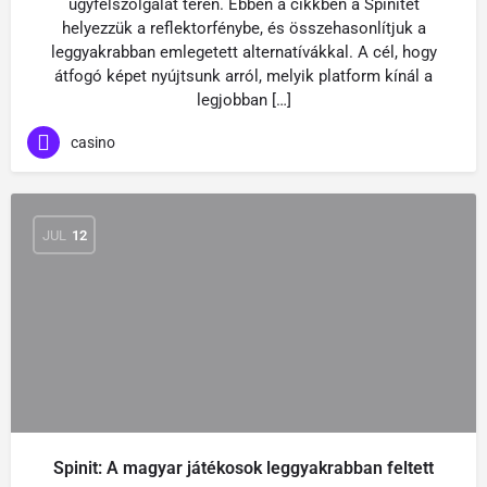
ügyfélszolgálat terén. Ebben a cikkben a Spinitet
helyezzük a reflektorfénybe, és összehasonlítjuk a
leggyakrabban emlegetett alternatívákkal. A cél, hogy
átfogó képet nyújtsunk arról, melyik platform kínál a
legjobban […]
casino
JUL
12
Spinit: A magyar játékosok leggyakrabban feltett