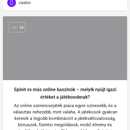
casino
JUL
14
Spinit vs más online kaszinók – melyik nyújt igazi
értéket a játékosoknak?
Az online szerencsejáték piaca egyre színesebb, és a
választás nehezebb, mint valaha. A játékosok gyakran
keresik a legjobb kombinációt a játékváltozatosság,
bónuszok, fizetési megoldások, mobil élmény és