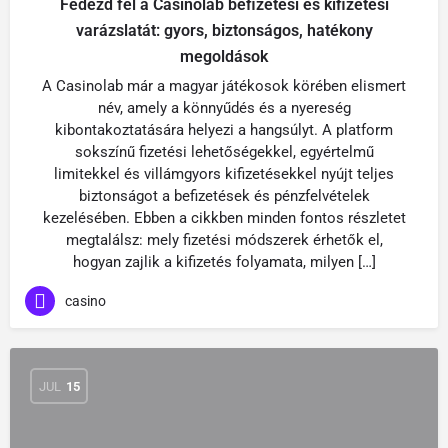
Fedezd fel a Casinolab befizetési és kifizetési
varázslatát: gyors, biztonságos, hatékony
megoldások
A Casinolab már a magyar játékosok körében elismert
név, amely a könnyűdés és a nyereség
kibontakoztatására helyezi a hangsúlyt. A platform
sokszínű fizetési lehetőségekkel, egyértelmű
limitekkel és villámgyors kifizetésekkel nyújt teljes
biztonságot a befizetések és pénzfelvételek
kezelésében. Ebben a cikkben minden fontos részletet
megtalálsz: mely fizetési módszerek érhetők el,
hogyan zajlik a kifizetés folyamata, milyen […]
casino
JUL
15