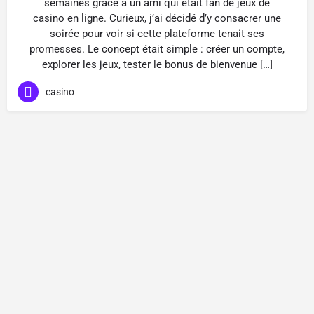
semaines grâce à un ami qui était fan de jeux de
casino en ligne. Curieux, j’ai décidé d’y consacrer une
soirée pour voir si cette plateforme tenait ses
promesses. Le concept était simple : créer un compte,
explorer les jeux, tester le bonus de bienvenue […]
casino