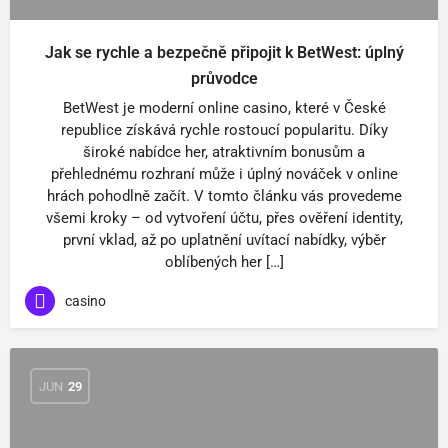
Jak se rychle a bezpečně připojit k BetWest: úplný
průvodce
BetWest je moderní online casino, které v České
republice získává rychle rostoucí popularitu. Díky
široké nabídce her, atraktivním bonusům a
přehlednému rozhraní může i úplný nováček v online
hrách pohodlně začít. V tomto článku vás provedeme
všemi kroky – od vytvoření účtu, přes ověření identity,
první vklad, až po uplatnění uvítací nabídky, výběr
oblíbených her […]
casino
JUN
29