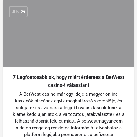
JUN
29
7 Legfontosabb ok, hogy miért érdemes a BetWest
casino‑t választani
A BetWest casino már egy ideje a magyar online
kaszinók piacának egyik meghatározó szereplője, és
sok játékos számára a legjobb választásnak tűnik a
kiemelkedő ajánlatok, a változatos játékválaszték és a
felhasználóbarát felület miatt. A betwestmagyar.com
oldalon rengeteg részletes információt olvashatsz a
platform legújabb promócióiról, a befizetési