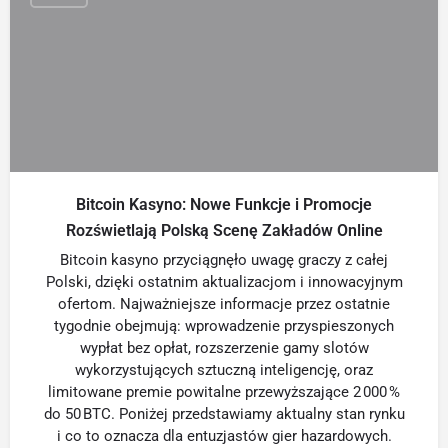
Bitcoin Kasyno: Nowe Funkcje i Promocje
Rozświetlają Polską Scenę Zakładów Online
Bitcoin kasyno przyciągnęło uwagę graczy z całej
Polski, dzięki ostatnim aktualizacjom i innowacyjnym
ofertom. Najważniejsze informacje przez ostatnie
tygodnie obejmują: wprowadzenie przyspieszonych
wypłat bez opłat, rozszerzenie gamy slotów
wykorzystujących sztuczną inteligencję, oraz
limitowane premie powitalne przewyższające 2 000 %
do 50 BTC. Poniżej przedstawiamy aktualny stan rynku
i co to oznacza dla entuzjastów gier hazardowych.