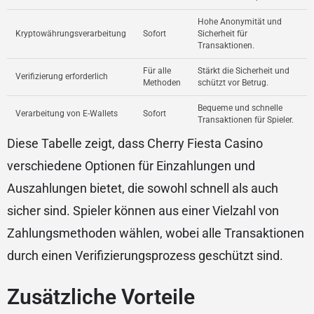
Hohe Anonymität und
Kryptowährungsverarbeitung
Sofort
Sicherheit für
Transaktionen.
Für alle
Stärkt die Sicherheit und
Verifizierung erforderlich
Methoden
schützt vor Betrug.
Bequeme und schnelle
Verarbeitung von E-Wallets
Sofort
Transaktionen für Spieler.
Diese Tabelle zeigt, dass Cherry Fiesta Casino
verschiedene Optionen für Einzahlungen und
Auszahlungen bietet, die sowohl schnell als auch
sicher sind. Spieler können aus einer Vielzahl von
Zahlungsmethoden wählen, wobei alle Transaktionen
durch einen Verifizierungsprozess geschützt sind.
Zusätzliche Vorteile