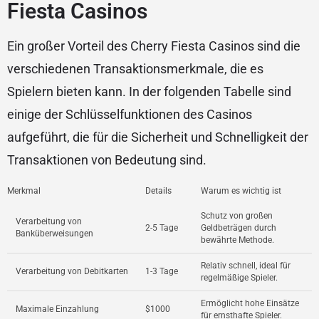
Fiesta Casinos
Ein großer Vorteil des Cherry Fiesta Casinos sind die
verschiedenen Transaktionsmerkmale, die es
Spielern bieten kann. In der folgenden Tabelle sind
einige der Schlüsselfunktionen des Casinos
aufgeführt, die für die Sicherheit und Schnelligkeit der
Transaktionen von Bedeutung sind.
Merkmal
Details
Warum es wichtig ist
Schutz von großen
Verarbeitung von
2-5 Tage
Geldbeträgen durch
Banküberweisungen
bewährte Methode.
Relativ schnell, ideal für
Verarbeitung von Debitkarten
1-3 Tage
regelmäßige Spieler.
Ermöglicht hohe Einsätze
Maximale Einzahlung
$1000
für ernsthafte Spieler.