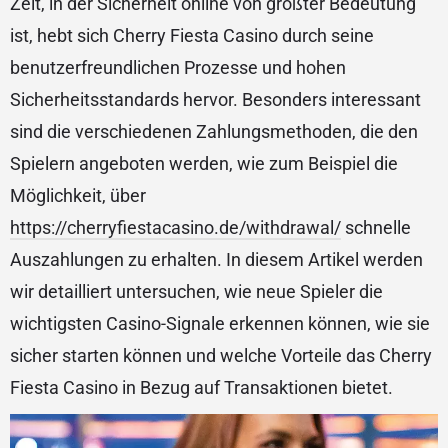
Zeit, in der Sicherheit online von größter Bedeutung
ist, hebt sich Cherry Fiesta Casino durch seine
benutzerfreundlichen Prozesse und hohen
Sicherheitsstandards hervor. Besonders interessant
sind die verschiedenen Zahlungsmethoden, die den
Spielern angeboten werden, wie zum Beispiel die
Möglichkeit, über
https://cherryfiestacasino.de/withdrawal/
schnelle
Auszahlungen zu erhalten. In diesem Artikel werden
wir detailliert untersuchen, wie neue Spieler die
wichtigsten Casino-Signale erkennen können, wie sie
sicher starten können und welche Vorteile das Cherry
Fiesta Casino in Bezug auf Transaktionen bietet.