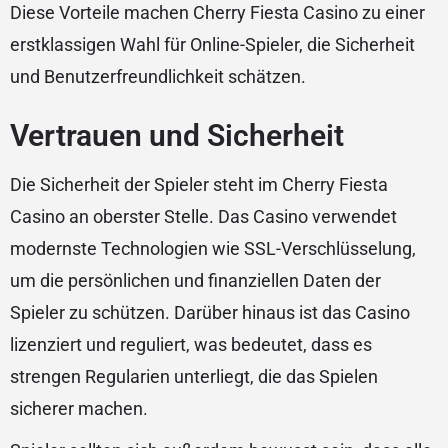
Diese Vorteile machen Cherry Fiesta Casino zu einer
erstklassigen Wahl für Online-Spieler, die Sicherheit
und Benutzerfreundlichkeit schätzen.
Vertrauen und Sicherheit
Die Sicherheit der Spieler steht im Cherry Fiesta
Casino an oberster Stelle. Das Casino verwendet
modernste Technologien wie SSL-Verschlüsselung,
um die persönlichen und finanziellen Daten der
Spieler zu schützen. Darüber hinaus ist das Casino
lizenziert und reguliert, was bedeutet, dass es
strengen Regularien unterliegt, die das Spielen
sicherer machen.