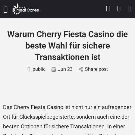
Warum Cherry Fiesta Casino die
beste Wahl für sichere
Transaktionen ist
public
Jun 23
Share post
Das Cherry Fiesta Casino ist nicht nur ein aufregender
Ort für Glücksspielbegeisterte, sondern auch eine der
besten Optionen für sichere Transaktionen. In einer