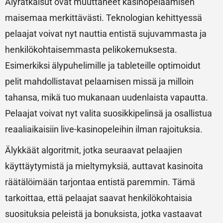
Älyratkaisut ovat muuttaneet kasinopelaamisen
maisemaa merkittävästi. Teknologian kehittyessä
pelaajat voivat nyt nauttia entistä sujuvammasta ja
henkilökohtaisemmasta pelikokemuksesta.
Esimerkiksi älypuhelimille ja tableteille optimoidut
pelit mahdollistavat pelaamisen missä ja milloin
tahansa, mikä tuo mukanaan uudenlaista vapautta.
Pelaajat voivat nyt valita suosikkipelinsä ja osallistua
reaaliaikaisiin live-kasinopeleihin ilman rajoituksia.
Älykkäät algoritmit, jotka seuraavat pelaajien
käyttäytymistä ja mieltymyksiä, auttavat kasinoita
räätälöimään tarjontaa entistä paremmin. Tämä
tarkoittaa, että pelaajat saavat henkilökohtaisia
suosituksia peleistä ja bonuksista, jotka vastaavat