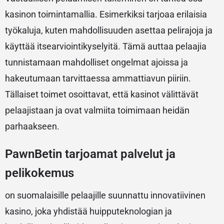
kasinon toimintamallia. Esimerkiksi tarjoaa erilaisia
työkaluja, kuten mahdollisuuden asettaa pelirajoja ja
käyttää itsearviointikyselyitä. Tämä auttaa pelaajia
tunnistamaan mahdolliset ongelmat ajoissa ja
hakeutumaan tarvittaessa ammattiavun piiriin.
Tällaiset toimet osoittavat, että kasinot välittävät
pelaajistaan ja ovat valmiita toimimaan heidän
parhaakseen.
PawnBetin tarjoamat palvelut ja
pelikokemus
on suomalaisille pelaajille suunnattu innovatiivinen
kasino, joka yhdistää huipputeknologian ja