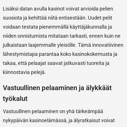
Lisäksi datan avulla kasinot voivat arvioida pelien
suosiota ja kehittää niitä entisestään. Uudet pelit
voidaan testata pienemmällä käyttäjäkunnalla ja
niiden onnistumista mitataan tarkasti, ennen kuin ne
julkaistaan laajemmalle yleisölle. Tämä innovatiivinen
lähestymistapa parantaa koko kasinokokemusta ja
takaa, että pelaajat saavat jatkuvasti tuoreita ja
kiinnostavia pelejä.
Vastuullinen pelaaminen ja älykkäät
työkalut
Vastuullinen pelaaminen on yhä tärkeämpää
nykypäivän kasinoelämässä, ja älyratkaisut voivat