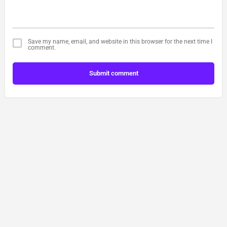
Save my name, email, and website in this browser for the next time I
comment.
Submit comment