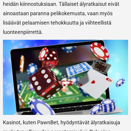
heidän kiinnostuksiaan. Tällaiset älyratkaisut eivät
ainoastaan paranna pelikokemusta, vaan myös
lisäävät pelaamisen tehokkuutta ja viihteellistä
luonteenpiirrettä.
Kasinot, kuten PawnBet, hyödyntävät älyratkaisuja