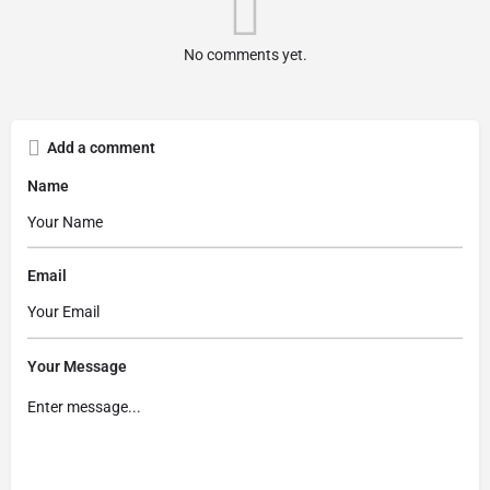
No comments yet.
Add a comment
Name
Email
Your Message