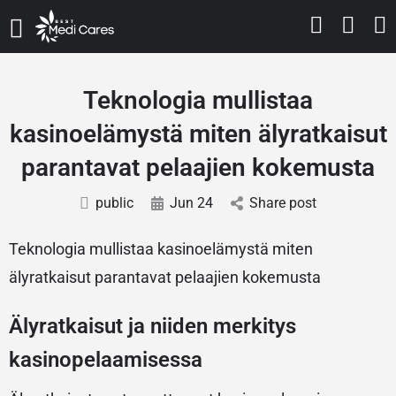
Teknologia mullistaa
kasinoelämystä miten älyratkaisut
parantavat pelaajien kokemusta
public
Jun 24
Share post
Teknologia mullistaa kasinoelämystä miten
älyratkaisut parantavat pelaajien kokemusta
Älyratkaisut ja niiden merkitys
kasinopelaamisessa