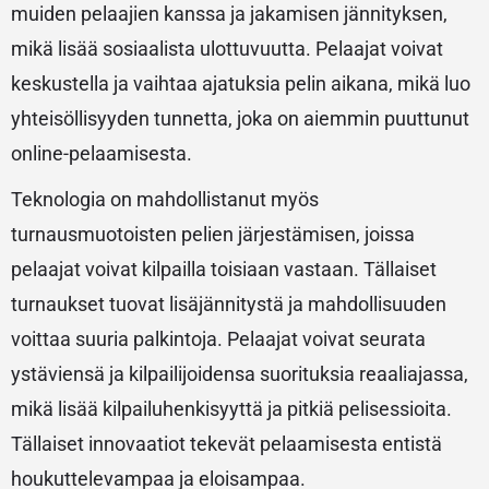
muiden pelaajien kanssa ja jakamisen jännityksen,
mikä lisää sosiaalista ulottuvuutta. Pelaajat voivat
keskustella ja vaihtaa ajatuksia pelin aikana, mikä luo
yhteisöllisyyden tunnetta, joka on aiemmin puuttunut
online-pelaamisesta.
Teknologia on mahdollistanut myös
turnausmuotoisten pelien järjestämisen, joissa
pelaajat voivat kilpailla toisiaan vastaan. Tällaiset
turnaukset tuovat lisäjännitystä ja mahdollisuuden
voittaa suuria palkintoja. Pelaajat voivat seurata
ystäviensä ja kilpailijoidensa suorituksia reaaliajassa,
mikä lisää kilpailuhenkisyyttä ja pitkiä pelisessioita.
Tällaiset innovaatiot tekevät pelaamisesta entistä
houkuttelevampaa ja eloisampaa.