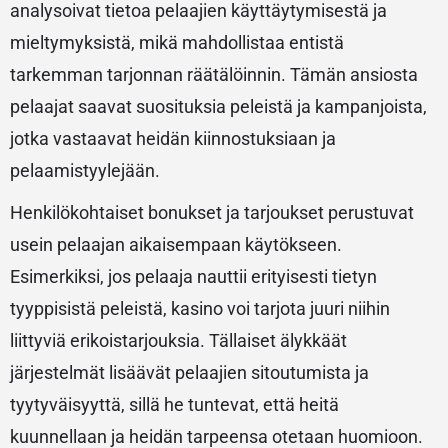
analysoivat tietoa pelaajien käyttäytymisestä ja
mieltymyksistä, mikä mahdollistaa entistä
tarkemman tarjonnan räätälöinnin. Tämän ansiosta
pelaajat saavat suosituksia peleistä ja kampanjoista,
jotka vastaavat heidän kiinnostuksiaan ja
pelaamistyylejään.
Henkilökohtaiset bonukset ja tarjoukset perustuvat
usein pelaajan aikaisempaan käytökseen.
Esimerkiksi, jos pelaaja nauttii erityisesti tietyn
tyyppisistä peleistä, kasino voi tarjota juuri niihin
liittyviä erikoistarjouksia. Tällaiset älykkäät
järjestelmät lisäävät pelaajien sitoutumista ja
tyytyväisyyttä, sillä he tuntevat, että heitä
kuunnellaan ja heidän tarpeensa otetaan huomioon.