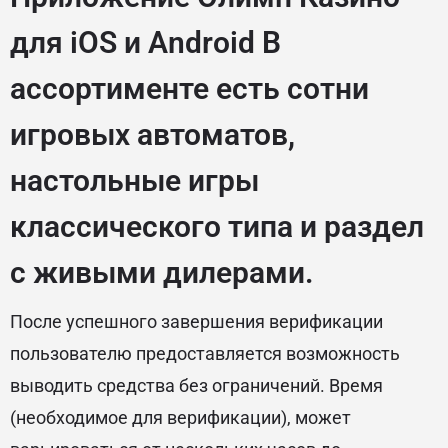
для iOS и Android В
ассортименте есть сотни
игровых автоматов,
настольные игры
классического типа и раздел
с живыми дилерами.
После успешного завершения верификации
пользователю предоставляется возможность
выводить средства без ограничений. Время
(необходимое для верификации), может