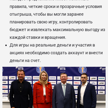
правила, четкие сроки и прозрачные условия
отыгрыша, чтобы вы могли заранее
планировать свою игру, контролировать
бюджет и извлекать максимальную выгоду из
каждой ставки и вращения.
Для игры на реальные деньги и участия в
акциях необходимо создать аккаунт и внести
деньги на счет.