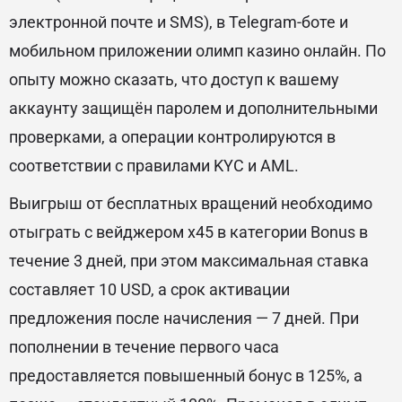
электронной почте и SMS), в Telegram-боте и
мобильном приложении олимп казино онлайн. По
опыту можно сказать, что доступ к вашему
аккаунту защищён паролем и дополнительными
проверками, а операции контролируются в
соответствии с правилами KYC и AML.
Выигрыш от бесплатных вращений необходимо
отыграть с вейджером x45 в категории Bonus в
течение 3 дней, при этом максимальная ставка
составляет 10 USD, а срок активации
предложения после начисления — 7 дней. При
пополнении в течение первого часа
предоставляется повышенный бонус в 125%, а