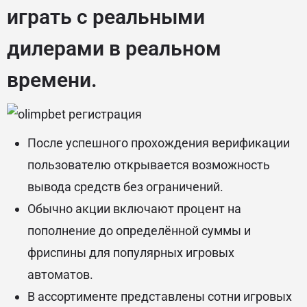
играть с реальными
дилерами в реальном
времени.
После успешного прохождения верификации
пользователю открывается возможность
вывода средств без ограничений.
Обычно акции включают процент на
пополнение до определённой суммы и
фриспины для популярных игровых
автоматов.
В ассортименте представлены сотни игровых