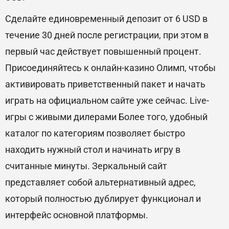
Сделайте единовременный депозит от 6 USD в
течение 30 дней после регистрации, при этом в
первый час действует повышенный процент.
Присоединяйтесь к онлайн-казино Олимп, чтобы
активировать приветственный пакет и начать
играть на официальном сайте уже сейчас. Live-
игры с живыми дилерами Более того, удобный
каталог по категориям позволяет быстро
находить нужный стол и начинать игру в
считанные минуты. Зеркальный сайт
представляет собой альтернативный адрес,
который полностью дублирует функционал и
интерфейс основной платформы.