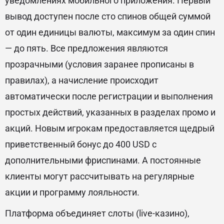
уведомлениях мобильного приложения. Первый
вывод доступен после сто спинов общей суммой
от один единицы валюты, максимум за один спин
— до пять. Все предложения являются
прозрачными (условия заранее прописаны в
правилах), а начисление происходит
автоматически после регистрации и выполнения
простых действий, указанных в разделах промо и
акций. Новым игрокам предоставляется щедрый
приветственный бонус до 400 USD с
дополнительными фриспинами. А постоянные
клиенты могут рассчитывать на регулярные
акции и программу лояльности.
Платформа объединяет слоты (live-казино),