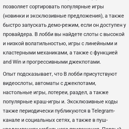
позволяет сортировать популярные игры
(новинки и эксклюзивные предложения), а также
быстро запускать демо-режим, если он доступен у
провайдера. В лобби вы найдете слоты с высокой
и низкой волатильностью, игры с линейными и
кластерными механиками, а также с функцией
and Win и прогрессивными джекпотами.
Опыт подсказывает, что В лобби присутствуют
видеослоты, автоматы с джекпотами,
настольные игры, лотереи, раздел, а также
популярные краш-игры и. Эксклюзивные коды
также периодически публикуются в Telegram-
канале и социальных сетях, а также в пуш-