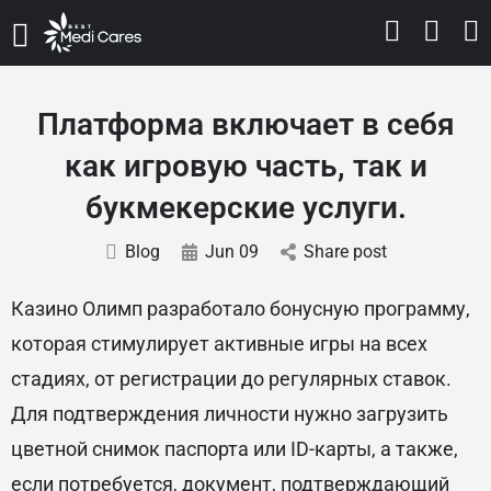
Платформа включает в себя
как игровую часть, так и
букмекерские услуги.
Blog
Jun 09
Share post
Казино Олимп разработало бонусную программу,
которая стимулирует активные игры на всех
стадиях, от регистрации до регулярных ставок.
Для подтверждения личности нужно загрузить
цветной снимок паспорта или ID-карты, а также,
если потребуется, документ, подтверждающий