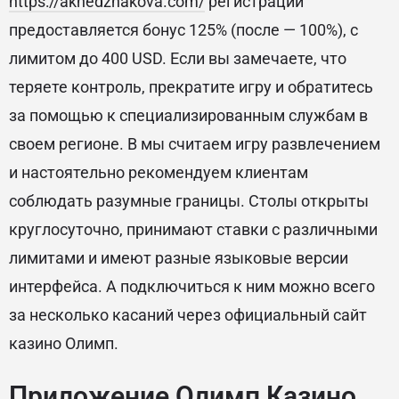
https://akhedzhakova.com/
регистрации
предоставляется бонус 125% (после — 100%), с
лимитом до 400 USD. Если вы замечаете, что
теряете контроль, прекратите игру и обратитесь
за помощью к специализированным службам в
своем регионе. В мы считаем игру развлечением
и настоятельно рекомендуем клиентам
соблюдать разумные границы. Столы открыты
круглосуточно, принимают ставки с различными
лимитами и имеют разные языковые версии
интерфейса. А подключиться к ним можно всего
за несколько касаний через официальный сайт
казино Олимп.
Приложение Олимп Казино