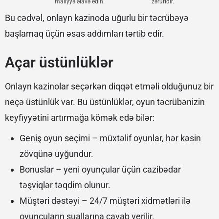
maliyyə əlavə edin.
zəruridir.
Bu cədvəl, onlayn kazinoda uğurlu bir təcrübəyə
başlamaq üçün əsas addımları tərtib edir.
Açar üstünlüklər
Onlayn kazinolar seçərkən diqqət etməli olduğunuz bir
neçə üstünlük var. Bu üstünlüklər, oyun təcrübənizin
keyfiyyətini artırmağa kömək edə bilər:
Geniş oyun seçimi – müxtəlif oyunlar, hər kəsin
zövqünə uyğundur.
Bonuslar – yeni oyunçular üçün cazibədar
təşviqlər təqdim olunur.
Müştəri dəstəyi – 24/7 müştəri xidmətləri ilə
oyunçuların suallarına cavab verilir.