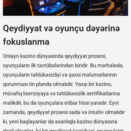
Qeydiyyat və oyunçu dəyərinə
fokuslanma
Onlayn kazino dünyasında qeydiyyat prosesi,
oyunçuların ilk təcrübələrindən biridir. Bu mərhələdə,
oyunçuların təhlükəsizliyi və şəxsi məlumatlarının
qorunması ön planda olmalıdır. Yaxşı bir kazino,
müvafiq lisenziyaya və təhlükəsizlik sertifikatlarına
malikdir, bu da oyunçulara etibar hissi yaradır. Eyni
zamanda, qeydiyyat prosesi sadə və intuitiv olmalıdır
ki, yeni başlayanlar da asanlıqla kazino dünyasına
daxil olsunlar. İyi bir qeydiyyat təcrübəsi, oyunçuların