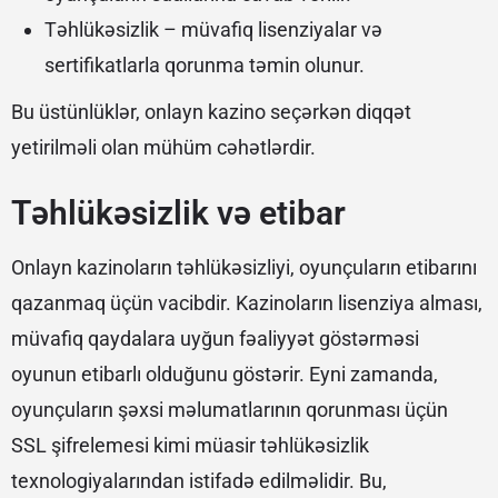
Təhlükəsizlik – müvafiq lisenziyalar və
sertifikatlarla qorunma təmin olunur.
Bu üstünlüklər, onlayn kazino seçərkən diqqət
yetirilməli olan mühüm cəhətlərdir.
Təhlükəsizlik və etibar
Onlayn kazinoların təhlükəsizliyi, oyunçuların etibarını
qazanmaq üçün vacibdir. Kazinoların lisenziya alması,
müvafiq qaydalara uyğun fəaliyyət göstərməsi
oyunun etibarlı olduğunu göstərir. Eyni zamanda,
oyunçuların şəxsi məlumatlarının qorunması üçün
SSL şifrelemesi kimi müasir təhlükəsizlik
texnologiyalarından istifadə edilməlidir. Bu,