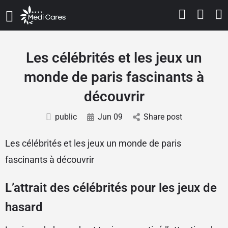
Les célébrités et les jeux un
monde de paris fascinants à
découvrir
public
Jun 09
Share post
Les célébrités et les jeux un monde de paris
fascinants à découvrir
L’attrait des célébrités pour les jeux de
hasard