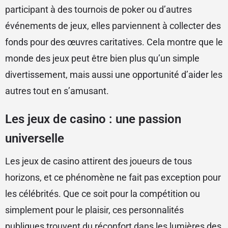
participant à des tournois de poker ou d’autres
événements de jeux, elles parviennent à collecter des
fonds pour des œuvres caritatives. Cela montre que le
monde des jeux peut être bien plus qu’un simple
divertissement, mais aussi une opportunité d’aider les
autres tout en s’amusant.
Les jeux de casino : une passion
universelle
Les jeux de casino attirent des joueurs de tous
horizons, et ce phénomène ne fait pas exception pour
les célébrités. Que ce soit pour la compétition ou
simplement pour le plaisir, ces personnalités
publiques trouvent du réconfort dans les lumières des