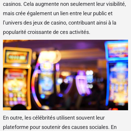
casinos. Cela augmente non seulement leur visibilité,
mais crée également un lien entre leur public et
l’univers des jeux de casino, contribuant ainsi à la
popularité croissante de ces activités.
En outre, les célébrités utilisent souvent leur
plateforme pour soutenir des causes sociales. En