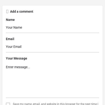
Add a comment
Name
Email
Your Message
Save my name, email, and website in this browser for the next time I