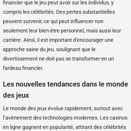
financier que le jeu peut avoir sur les individus, y
compris les célébrités. Des pertes substantielles
peuvent survenir, ce qui peut influencer non
seulement leur bien-être personnel, mais aussi leur
carrière. Ainsi, il est important d’encourager une
approche saine du jeu, soulignant que le
divertissement ne doit pas se transformer en un
fardeau financier.
Les nouvelles tendances dans le monde
des jeux
Le monde des jeux évolue rapidement, surtout avec
l’avènement des technologies modernes. Les casinos
en ligne gagnent en popularité, attirant des célébrités