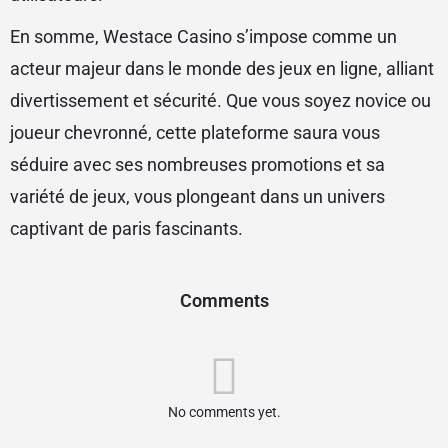
En somme, Westace Casino s’impose comme un
acteur majeur dans le monde des jeux en ligne, alliant
divertissement et sécurité. Que vous soyez novice ou
joueur chevronné, cette plateforme saura vous
séduire avec ses nombreuses promotions et sa
variété de jeux, vous plongeant dans un univers
captivant de paris fascinants.
Comments
No comments yet.