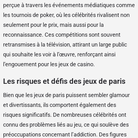
perçue à travers les événements médiatiques comme
les tournois de poker, où les célébrités rivalisent non
seulement pour le prix, mais aussi pour la
reconnaissance. Ces compétitions sont souvent
retransmises à la télévision, attirant un large public
qui souhaite les voir à l’œuvre, renforçant ainsi
l’engouement pour les jeux de casino.
Les risques et défis des jeux de paris
Bien que les jeux de paris puissent sembler glamour
et divertissants, ils comportent également des
risques significatifs. De nombreuses célébrités ont
connu des problèmes liés au jeu, ce qui soulève des
préoccupations concernant l’addiction. Des figures