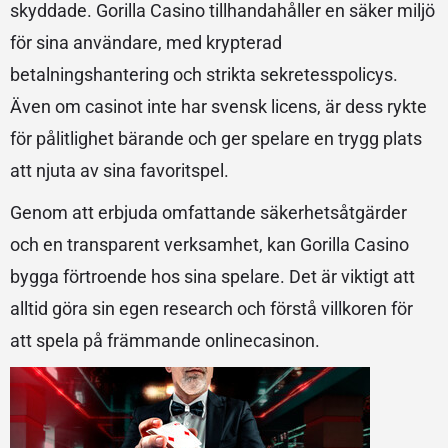
skyddade. Gorilla Casino tillhandahåller en säker miljö
för sina användare, med krypterad
betalningshantering och strikta sekretesspolicys.
Även om casinot inte har svensk licens, är dess rykte
för pålitlighet bärande och ger spelare en trygg plats
att njuta av sina favoritspel.
Genom att erbjuda omfattande säkerhetsåtgärder
och en transparent verksamhet, kan Gorilla Casino
bygga förtroende hos sina spelare. Det är viktigt att
alltid göra sin egen research och förstå villkoren för
att spela på främmande onlinecasinon.