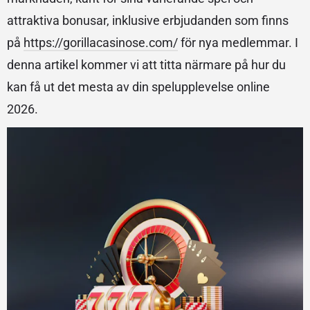
attraktiva bonusar, inklusive erbjudanden som finns
på
https://gorillacasinose.com/
för nya medlemmar. I
denna artikel kommer vi att titta närmare på hur du
kan få ut det mesta av din spelupplevelse online
2026.