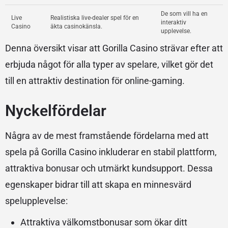
De som vill ha en
Live
Realistiska live-dealer spel för en
interaktiv
Casino
äkta casinokänsla.
upplevelse.
Denna översikt visar att Gorilla Casino strävar efter att
erbjuda något för alla typer av spelare, vilket gör det
till en attraktiv destination för online-gaming.
Nyckelfördelar
Några av de mest framstående fördelarna med att
spela på Gorilla Casino inkluderar en stabil plattform,
attraktiva bonusar och utmärkt kundsupport. Dessa
egenskaper bidrar till att skapa en minnesvärd
spelupplevelse:
Attraktiva välkomstbonusar som ökar ditt