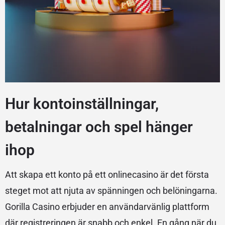
Hur kontoinställningar,
betalningar och spel hänger
ihop
Att skapa ett konto på ett onlinecasino är det första
steget mot att njuta av spänningen och belöningarna.
Gorilla Casino erbjuder en användarvänlig plattform
där registreringen är snabb och enkel. En gång när du