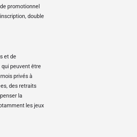
code promotionnel
inscription, double
.
s et de
 qui peuvent être
rnois privés à
s, des retraits
mpenser la
notamment les jeux