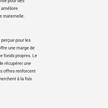
ante pour des
s améliore
ue maternelle.
 perçue pour les
offre une marge de
e fonds propres. Le
 de récupérer une
es offres renforcent
herchent à la fois