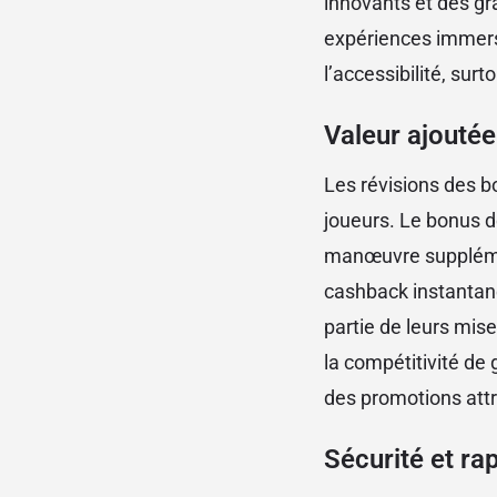
innovants et des gr
expériences immersiv
l’accessibilité, sur
Valeur ajouté
Les révisions des b
joueurs. Le bonus d
manœuvre supplémen
cashback instantané
partie de leurs mise
la compétitivité de 
des promotions attr
Sécurité et ra