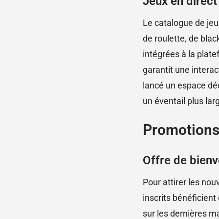
Jeux en direct
Le catalogue de jeu
de roulette, de bla
intégrées à la plate
garantit une interac
lancé un espace déd
un éventail plus lar
Promotions
Offre de bien
Pour attirer les no
inscrits bénéficient
sur les dernières 