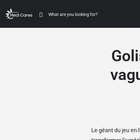
Gol
vagu
Le géant du jeu en