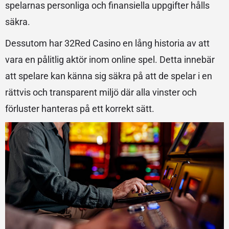
spelarnas personliga och finansiella uppgifter hålls
säkra.
Dessutom har 32Red Casino en lång historia av att
vara en pålitlig aktör inom online spel. Detta innebär
att spelare kan känna sig säkra på att de spelar i en
rättvis och transparent miljö där alla vinster och
förluster hanteras på ett korrekt sätt.