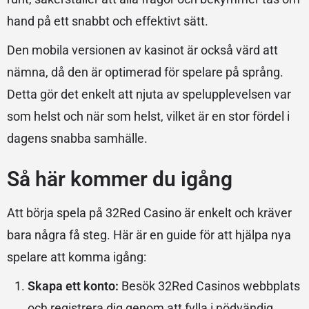
hand på ett snabbt och effektivt sätt.
Den mobila versionen av kasinot är också värd att
nämna, då den är optimerad för spelare på språng.
Detta gör det enkelt att njuta av spelupplevelsen var
som helst och när som helst, vilket är en stor fördel i
dagens snabba samhälle.
Så här kommer du igång
Att börja spela på 32Red Casino är enkelt och kräver
bara några få steg. Här är en guide för att hjälpa nya
spelare att komma igång:
Skapa ett konto:
Besök 32Red Casinos webbplats
och registrera dig genom att fylla i nödvändig