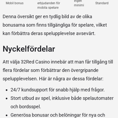
Ingen
Mobil bonus
erbjudanden för
Standard
minimi
mobila spelare
Denna översikt ger en tydlig bild av de olika
bonusarna som finns tillgängliga för spelare, vilket
kan förbättra deras spelupplevelse avsevärt.
Nyckelfördelar
Att välja 32Red Casino innebär att man får tillgång till
flera fördelar som förbättrar den övergripande
spelupplevelsen. Här är några av dessa fördelar:
24/7 kundsupport för snabb hjälp med frågor.
Stort utbud av spel, inklusive både spelautomater
och bordsspel.
Generösa bonusar och belöningar för nya och