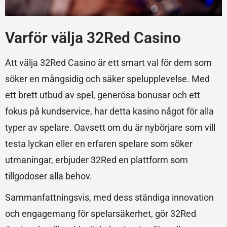
Varför välja 32Red Casino
Att välja 32Red Casino är ett smart val för dem som
söker en mångsidig och säker spelupplevelse. Med
ett brett utbud av spel, generösa bonusar och ett
fokus på kundservice, har detta kasino något för alla
typer av spelare. Oavsett om du är nybörjare som vill
testa lyckan eller en erfaren spelare som söker
utmaningar, erbjuder 32Red en plattform som
tillgodoser alla behov.
Sammanfattningsvis, med dess ständiga innovation
och engagemang för spelarsäkerhet, gör 32Red