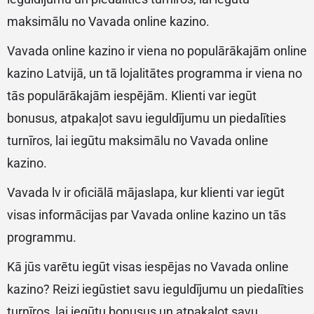
maksimālu no Vavada online kazino.
Vavada online kazino ir viena no populārākajām online
kazino Latvijā, un tā lojalitātes programma ir viena no
tās populārākajām iespējām. Klienti var iegūt
bonusus, atpakaļot savu ieguldījumu un piedalīties
turnīros, lai iegūtu maksimālu no Vavada online
kazino.
Vavada lv ir oficiālā mājaslapa, kur klienti var iegūt
visas informācijas par Vavada online kazino un tās
programmu.
Kā jūs varētu iegūt visas iespējas no Vavada online
kazino? Reizi iegūstiet savu ieguldījumu un piedalīties
turnīros, lai iegūtu bonusus un atpakaļot savu