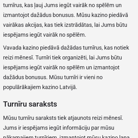
turnīrus, kas ļauj Jums iegūt vairāk no spēlēm un
izmantojot dažādus bonusus. Mūsu kazino piedāvā
vairākas akcijas, kas tiek izstrādātas, lai Jums būtu
iespējams iegūt vairāk no spēlēm.
Vavada kazino piedāvā dažādas turnīrus, kas notiek
reizi mēnesī. Turnīri tiek organizēti, lai Jums būtu
iespējams iegūt vairāk no spēlēm un izmantojot
dažādus bonusus. Mūsu turnīri ir vieni no
populārākajiem kazino Latvijā.
Turnīru saraksts
Mūsu turnīru saraksts tiek atjaunots reizi mēnesī.
Jums ir iespējams iegūt informāciju par mūsu
nākamajiem turnīriem, izmantojot mūsu kazino lapa.