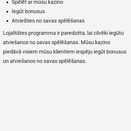
Spēlēt ar mūsu kazino
Iegūt bonusus
Atviešties no savas spēlēšanas
Lojalitātes programma ir paredzēta, lai cilvēki iegūtu
atviešanos no savas spēlēšanas. Mūsu kazino
piedāvā visiem mūsu klientiem iespēju iegūt bonusus
un atviešanos no savas spēlēšanas.