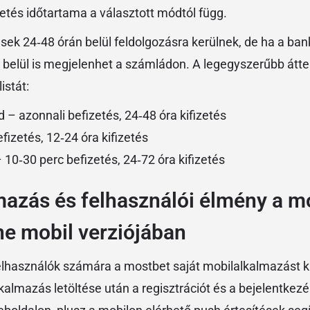
izetés időtartama a választott módtól függ.
ések 24‑48 órán belül feldolgozásra kerülnek, de ha a ba
n belül is megjelenhet a számládon. A legegyszerűbb átt
istát:
 – azonnali befizetés, 24‑48 óra kifizetés
efizetés, 12‑24 óra kifizetés
 10‑30 perc befizetés, 24‑72 óra kifizetés
mazás és felhasználói élmény a m
ne mobil verziójában
elhasználók számára a mostbet saját mobilalkalmazást kí
kalmazás letöltése után a regisztrációt és a bejelentkez