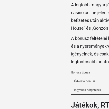
A legtöbb magyar j
casino online jelenl
befizetés után akti
House” és „Gonzo’s
A bónusz feltételei
és a nyereményekre
igényelnek, és csak
legfontosabb adato
Bónusz típusa
Üdvözlő bónusz
Ingyenes pörgetések
Játékok, RT