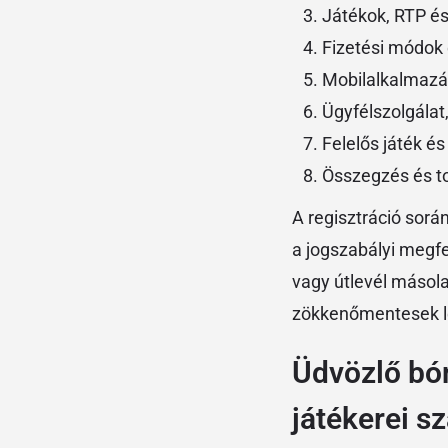
Játékok, RTP és
Fizetési módok 
Mobilalkalmazás
Ügyfélszolgálat
Felelős játék é
Összegzés és t
A regisztráció sorá
a jogszabályi megfe
vagy útlevél másola
zökkenőmentesek l
Üdvözlő bón
játékerei s