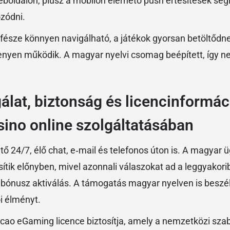
eboldalon, plusz a mobilon elérhető push értesítések seg
zódni.
fésze könnyen navigálható, a játékok gyorsan betöltődnek
enyen működik. A magyar nyelvi csomag beépített, így ne
álat, biztonság és licencinformác
ino online szolgáltatásában
ő 24/7, élő chat, e‑mail és telefonos úton is. A magyar 
esítik előnyben, mivel azonnali válaszokat ad a leggyakor
s, bónusz aktiválás. A támogatás magyar nyelven is beszél
ói élményt.
cao eGaming licence biztosítja, amely a nemzetközi sza