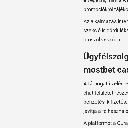
elvégezni, mint a w
promóciókról tájéko
Az alkalmazás inter
szekció is gördülék
oroszul vesződni.
Ügyfélszolg
mostbet cas
A támogatás elérhet
chat felületet rész
befizetés, kifizeté
javítja a felhasznál
A platformot a Cura