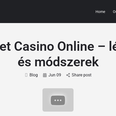
Home
O
t Casino Online – 
és módszerek
Blog
Jun 09
Share post