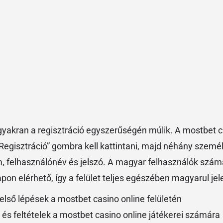
yakran a regisztráció egyszerűségén múlik. A mostbet ca
Regisztráció” gombra kell kattintani, majd néhány szemé
, felhasználónév és jelszó. A magyar felhasználók szám
pon elérhető, így a felület teljes egészében magyarul je
 első lépések a mostbet casino online felületén
és feltételek a mostbet casino online játékerei számára