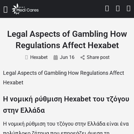
Legal Aspects of Gambling How
Regulations Affect Hexabet
Hexabet
Jun 16
Share post
Legal Aspects of Gambling How Regulations Affect
Hexabet
Η νομική ρύθμιση Hexabet του τζόγου
στην Ελλάδα
Η νομική ρύθμιση του τζόγου στην Ελλάδα είναι ένα
πολύπλοκο ζήτημα που επηρεάζει άμεσα τη