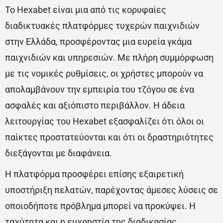
Το Hexabet είναι μια από τις κορυφαίες
διαδικτυακές πλατφόρμες τυχερών παιχνιδιών
στην Ελλάδα, προσφέροντας μια ευρεία γκάμα
παιχνιδιών και υπηρεσιών. Με πλήρη συμμόρφωση
με τις νομικές ρυθμίσεις, οι χρήστες μπορούν να
απολαμβάνουν την εμπειρία του τζόγου σε ένα
ασφαλές και αξιόπιστο περιβάλλον. Η άδεια
λειτουργίας του Hexabet εξασφαλίζει ότι όλοι οι
παίκτες προστατεύονται και ότι οι δραστηριότητες
διεξάγονται με διαφάνεια.
Η πλατφόρμα προσφέρει επίσης εξαιρετική
υποστήριξη πελατών, παρέχοντας άμεσες λύσεις σε
οποιοδήποτε πρόβλημα μπορεί να προκύψει. Η
ταχύτητα και η ευχρηστία της διαδικασίας