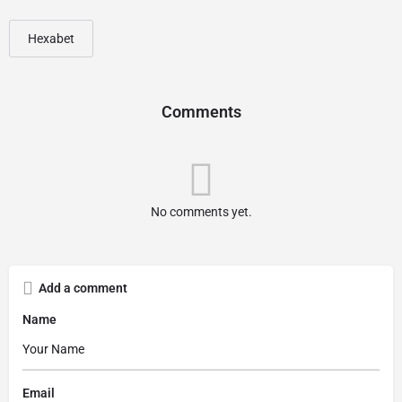
Hexabet
Comments
No comments yet.
Add a comment
Name
Email