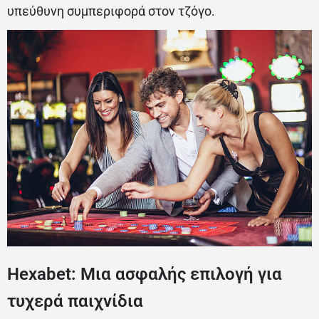
υπεύθυνη συμπεριφορά στον τζόγο.
Hexabet: Μια ασφαλής επιλογή για
τυχερά παιχνίδια