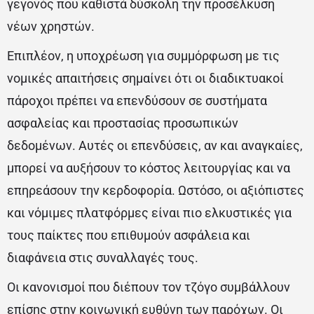
γεγονός που καθιστά δύσκολη την προσέλκυση
νέων χρηστών.
Επιπλέον, η υποχρέωση για συμμόρφωση με τις
νομικές απαιτήσεις σημαίνει ότι οι διαδικτυακοί
πάροχοι πρέπει να επενδύσουν σε συστήματα
ασφαλείας και προστασίας προσωπικών
δεδομένων. Αυτές οι επενδύσεις, αν και αναγκαίες,
μπορεί να αυξήσουν το κόστος λειτουργίας και να
επηρεάσουν την κερδοφορία. Ωστόσο, οι αξιόπιστες
και νόμιμες πλατφόρμες είναι πιο ελκυστικές για
τους παίκτες που επιθυμούν ασφάλεια και
διαφάνεια στις συναλλαγές τους.
Οι κανονισμοί που διέπουν τον τζόγο συμβάλλουν
επίσης στην κοινωνική ευθύνη των παρόχων. Οι