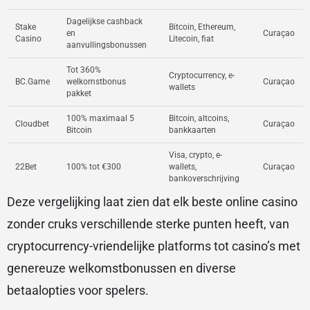
Dagelijkse cashback
Stake
Bitcoin, Ethereum,
en
Curaçao
Casino
Litecoin, fiat
aanvullingsbonussen
Tot 360%
Cryptocurrency, e-
BC.Game
welkomstbonus
Curaçao
wallets
pakket
100% maximaal 5
Bitcoin, altcoins,
Cloudbet
Curaçao
Bitcoin
bankkaarten
Visa, crypto, e-
22Bet
100% tot €300
wallets,
Curaçao
bankoverschrijving
Deze vergelijking laat zien dat elk beste online casino
zonder cruks verschillende sterke punten heeft, van
cryptocurrency-vriendelijke platforms tot casino’s met
genereuze welkomstbonussen en diverse
betaalopties voor spelers.