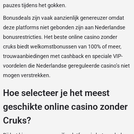
pauzes tijdens het gokken.
Bonusdeals zijn vaak aanzienlijk genereuzer omdat
deze platforms niet gebonden zijn aan Nederlandse
bonusrestricties. Het beste online casino zonder
cruks biedt welkomstbonussen van 100% of meer,
trouwaanbiedingen met cashback en speciale VIP-
voordelen die Nederlandse gereguleerde casino’s niet
mogen verstrekken.
Hoe selecteer je het meest
geschikte online casino zonder
Cruks?