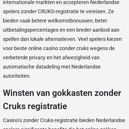
internationale markten en accepteren Nederlandse
spelers zonder CRUKS-registratie te vereisen. Ze
bieden vaak betere welkomstbonussen, beter
uitbetalingspercentages en een breder aanbod aan
spellen dan lokale alternatieven. Veel spelers kiezen
voor beste online casino zonder cruks wegens de
verbeterde privacy en het afwezigheid van
automatische datadeling met Nederlandse
autoriteiten.
Winsten van gokkasten zonder
Cruks registratie
Casino’s zonder Cruks-registratie bieden Nederlandse