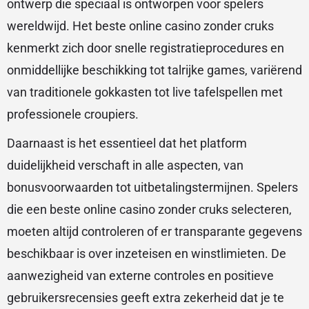
ontwerp die speciaal is ontworpen voor spelers
wereldwijd. Het beste online casino zonder cruks
kenmerkt zich door snelle registratieprocedures en
onmiddellijke beschikking tot talrijke games, variërend
van traditionele gokkasten tot live tafelspellen met
professionele croupiers.
Daarnaast is het essentieel dat het platform
duidelijkheid verschaft in alle aspecten, van
bonusvoorwaarden tot uitbetalingstermijnen. Spelers
die een beste online casino zonder cruks selecteren,
moeten altijd controleren of er transparante gegevens
beschikbaar is over inzeteisen en winstlimieten. De
aanwezigheid van externe controles en positieve
gebruikersrecensies geeft extra zekerheid dat je te