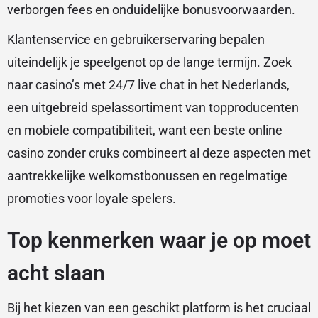
verborgen fees en onduidelijke bonusvoorwaarden.
Klantenservice en gebruikerservaring bepalen
uiteindelijk je speelgenot op de lange termijn. Zoek
naar casino’s met 24/7 live chat in het Nederlands,
een uitgebreid spelassortiment van topproducenten
en mobiele compatibiliteit, want een beste online
casino zonder cruks combineert al deze aspecten met
aantrekkelijke welkomstbonussen en regelmatige
promoties voor loyale spelers.
Top kenmerken waar je op moet
acht slaan
Bij het kiezen van een geschikt platform is het cruciaal