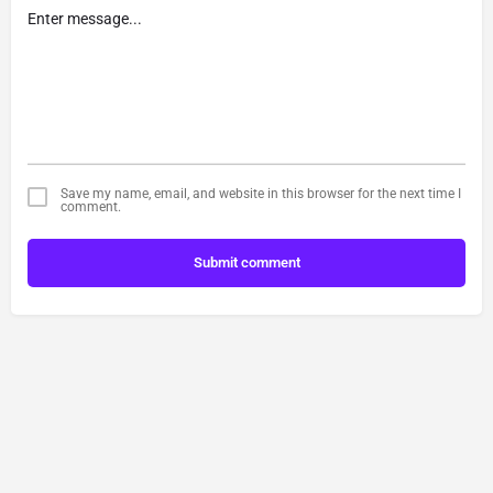
Save my name, email, and website in this browser for the next time I
comment.
Submit comment