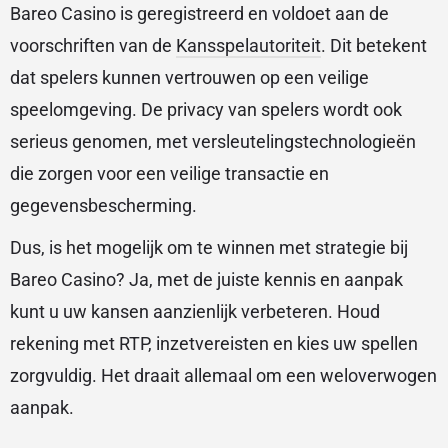
Bareo Casino is geregistreerd en voldoet aan de
voorschriften van de
Kansspelautoriteit
. Dit betekent
dat spelers kunnen vertrouwen op een veilige
speelomgeving. De privacy van spelers wordt ook
serieus genomen, met versleutelingstechnologieën
die zorgen voor een veilige transactie en
gegevensbescherming.
Dus, is het mogelijk om te winnen met strategie bij
Bareo Casino? Ja, met de juiste kennis en aanpak
kunt u uw kansen aanzienlijk verbeteren. Houd
rekening met RTP, inzetvereisten en kies uw spellen
zorgvuldig. Het draait allemaal om een weloverwogen
aanpak.