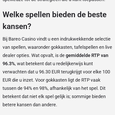
Welke spellen bieden de beste
kansen?
Bij Bareo Casino vindt u een indrukwekkende selectie
van spellen, waaronder gokkasten, tafelspellen en live
dealer opties. Wat opvalt, is de
gemiddelde RTP van
96.3%
, wat betekent dat u redelijkerwijs kunt
verwachten dat u 96.30 EUR terugkrijgt voor elke 100
EUR die u inzet. Voor gokkasten ligt de RTP vaak
tussen de 94% en 98%, afhankelijk van het spel. Dit
betekent dat niet elk spel gelijk is; sommige bieden
betere kansen dan andere.