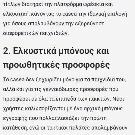
τίτλων διατηρεί την πλατφόρμα φρέσκια και
ελκυστική, κάνοντας το casea την ιδανική επιλογή
για όσους απολαμβάνουν την εξερεύνηση
διαφορετικών παιχνιδιών.
2. Ελκυστικά μπόνους και
προωθητικές προσφορές
Το casea δεν ξεχωρίζει μόνο για τα παιχνίδια του,
αλλά και για τις γενναιόδωρες προσφορές που
προσφέρει σε όλα τα επίπεδα των παικτών. Νέοι
χρήστες καλωσορίζονται με ένα αρχικό μπόνους
εγγραφής που πολλαπλασιάζει την πρώτη
κατάθεση, ενώ οι τακτικοί πελάτες απολαμβάνουν