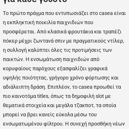
Το πρώτο πράγμα που εντυπωσιάζει στο casea είναι
η εκπληκτική ποικιλία παιχνιδιών που
προσφέρεται. Από κλασικά φρουτάκια και τραπέζι
πόκερ μέχρι ζωντανά σπιν με πραγματικούς ντίλερ,
η συλλογή καλύπτει όλες τις προτιμήσεις των
παικτών. Η ενσωμάτωση παιχνιδιών από
κορυφαίους παρόχους εξασφαλίζει γραφικά
υψηλής ποιότητας, γρήγορο χρόνο φόρτωσης και
αδιάλειπτη δράση. Επιπλέον, το casea προωθεί τα
πιο καινοτόμα titles, όπως τα δημοφιλή slot με
θεματικά στοιχεία και μεγάλα τζακποτ, τα οποία
μπορεί να βρει κανείς εύκολα μέσω του
ενσωματωμένου φίλτρου. Η συνεχή προσθήκη νέων