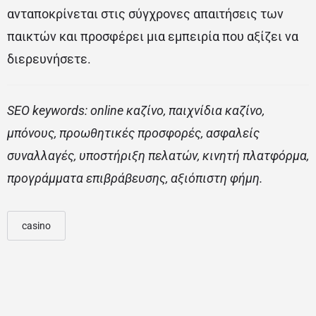
ανταποκρίνεται στις σύγχρονες απαιτήσεις των
παικτών και προσφέρει μια εμπειρία που αξίζει να
διερευνήσετε.
SEO keywords: online καζίνο, παιχνίδια καζίνο,
μπόνους, προωθητικές προσφορές, ασφαλείς
συναλλαγές, υποστήριξη πελατών, κινητή πλατφόρμα,
προγράμματα επιβράβευσης, αξιόπιστη φήμη.
casino