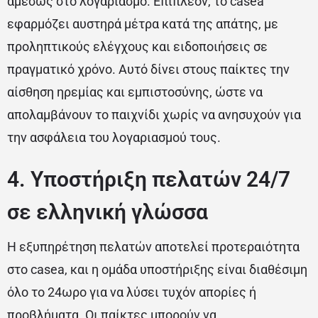
αμέσως στο λογαριασμό. Επιπλέον, το casea
εφαρμόζει αυστηρά μέτρα κατά της απάτης, με
προληπτικούς ελέγχους και ειδοποιήσεις σε
πραγματικό χρόνο. Αυτό δίνει στους παίκτες την
αίσθηση ηρεμίας και εμπιστοσύνης, ώστε να
απολαμβάνουν το παιχνίδι χωρίς να ανησυχούν για
την ασφάλεια του λογαριασμού τους.
4. Υποστήριξη πελατών 24/7
σε ελληνική γλώσσα
Η εξυπηρέτηση πελατών αποτελεί προτεραιότητα
στο casea, και η ομάδα υποστήριξης είναι διαθέσιμη
όλο το 24ωρο για να λύσει τυχόν απορίες ή
προβλήματα. Οι παίκτες μπορούν να