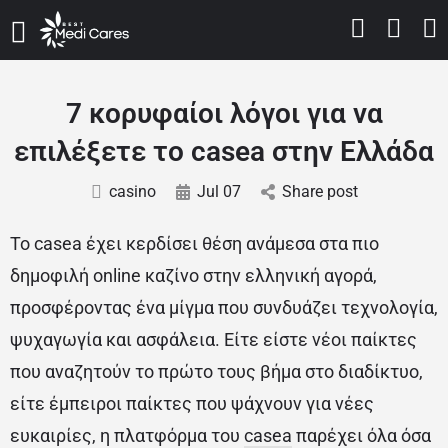
7 κορυφαίοι λόγοι για να
επιλέξετε το casea στην Ελλάδα
casino
Jul 07
Share post
Το casea έχει κερδίσει θέση ανάμεσα στα πιο
δημοφιλή online καζίνο στην ελληνική αγορά,
προσφέροντας ένα μίγμα που συνδυάζει τεχνολογία,
ψυχαγωγία και ασφάλεια. Είτε είστε νέοι παίκτες
που αναζητούν το πρώτο τους βήμα στο διαδίκτυο,
είτε έμπειροι παίκτες που ψάχνουν για νέες
ευκαιρίες, η πλατφόρμα του
casea
παρέχει όλα όσα