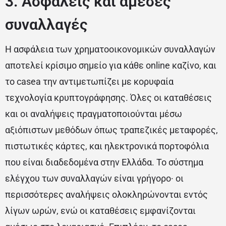
3. Ασφαλείς και άμεσες
συναλλαγές
Η ασφάλεια των χρηματοοικονομικών συναλλαγών
αποτελεί κρίσιμο σημείο για κάθε online καζίνο, και
το casea την αντιμετωπίζει με κορυφαία
τεχνολογία κρυπτογράφησης. Όλες οι καταθέσεις
και οι αναλήψεις πραγματοποιούνται μέσω
αξιόπιστων μεθόδων όπως τραπεζικές μεταφορές,
πιστωτικές κάρτες, και ηλεκτρονικά πορτοφόλια
που είναι διαδεδομένα στην Ελλάδα. Το σύστημα
ελέγχου των συναλλαγών είναι γρήγορο· οι
περισσότερες αναλήψεις ολοκληρώνονται εντός
λίγων ωρών, ενώ οι καταθέσεις εμφανίζονται