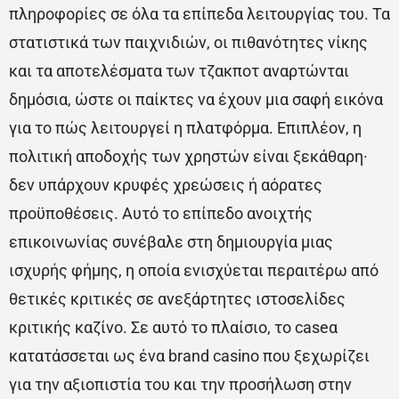
πληροφορίες σε όλα τα επίπεδα λειτουργίας του. Τα
στατιστικά των παιχνιδιών, οι πιθανότητες νίκης
και τα αποτελέσματα των τζακποτ αναρτώνται
δημόσια, ώστε οι παίκτες να έχουν μια σαφή εικόνα
για το πώς λειτουργεί η πλατφόρμα. Επιπλέον, η
πολιτική αποδοχής των χρηστών είναι ξεκάθαρη·
δεν υπάρχουν κρυφές χρεώσεις ή αόρατες
προϋποθέσεις. Αυτό το επίπεδο ανοιχτής
επικοινωνίας συνέβαλε στη δημιουργία μιας
ισχυρής φήμης, η οποία ενισχύεται περαιτέρω από
θετικές κριτικές σε ανεξάρτητες ιστοσελίδες
κριτικής καζίνο. Σε αυτό το πλαίσιο, το caseα
κατατάσσεται ως ένα brand casino που ξεχωρίζει
για την αξιοπιστία του και την προσήλωση στην