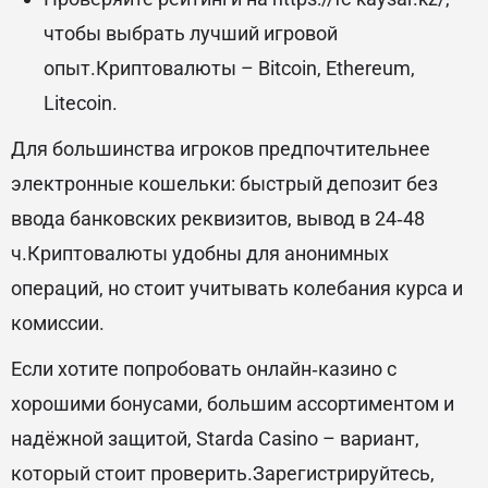
чтобы выбрать лучший игровой
опыт.Криптовалюты – Bitcoin, Ethereum,
Litecoin.
Для большинства игроков предпочтительнее
электронные кошельки: быстрый депозит без
ввода банковских реквизитов, вывод в 24‑48
ч.Криптовалюты удобны для анонимных
операций, но стоит учитывать колебания курса и
комиссии.
Если хотите попробовать онлайн‑казино с
хорошими бонусами, большим ассортиментом и
надёжной защитой, Starda Casino – вариант,
который стоит проверить.Зарегистрируйтесь,