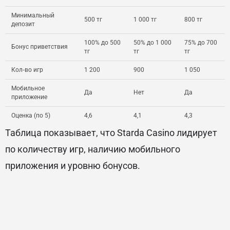
Минимальный
500 тг
1 000 тг
800 тг
депозит
100% до 500
50% до 1 000
75% до 700
Бонус приветствия
тг
тг
тг
Кол‑во игр
1 200
900
1 050
Мобильное
Да
Нет
Да
приложение
Оценка (по 5)
4,6
4,1
4,3
Таблица показывает, что Starda Casino лидирует
по количеству игр, наличию мобильного
приложения и уровню бонусов.