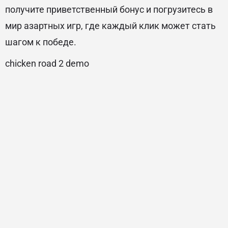
получите приветственный бонус и погрузитесь в
мир азартных игр, где каждый клик может стать
шагом к победе.
chicken road 2 demo