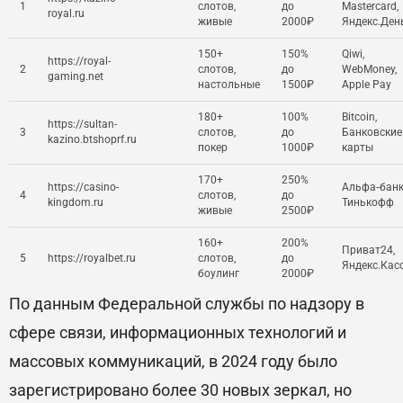
1
слотов,
до
Mastercard,
royal.ru
живые
2000₽
Яндекс.Ден
150+
150%
Qiwi,
https://royal-
2
слотов,
до
WebMoney,
gaming.net
настольные
1500₽
Apple Pay
180+
100%
Bitcoin,
https://sultan-
3
слотов,
до
Банковские
kazino.btshoprf.ru
покер
1000₽
карты
170+
250%
https://casino-
Альфа‑банк
4
слотов,
до
kingdom.ru
Тинькофф
живые
2500₽
160+
200%
Приват24,
5
https://royalbet.ru
слотов,
до
Яндекс.Кас
боулинг
2000₽
По данным Федеральной службы по надзору в
сфере связи, информационных технологий и
массовых коммуникаций, в 2024 году было
зарегистрировано более 30 новых зеркал, но