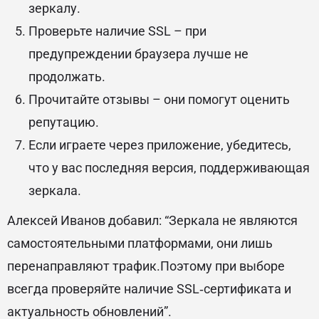
зеркалу.
Проверьте наличие SSL – при
предупреждении браузера лучше не
продолжать.
Прочитайте отзывы – они помогут оценить
репутацию.
Если играете через приложение, убедитесь,
что у вас последняя версия, поддерживающая
зеркала.
Алексей Иванов добавил: “Зеркала не являются
самостоятельными платформами, они лишь
перенаправляют трафик.Поэтому при выборе
всегда проверяйте наличие SSL‑сертификата и
актуальность обновлений”.