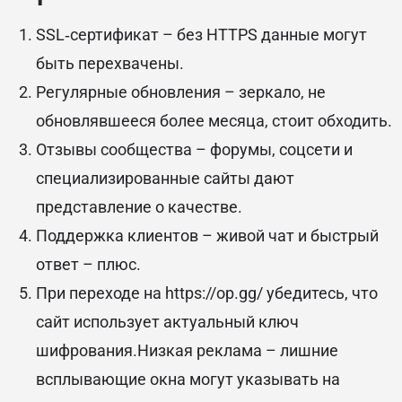
SSL‑сертификат – без HTTPS данные могут
быть перехвачены.
Регулярные обновления – зеркало, не
обновлявшееся более месяца, стоит обходить.
Отзывы сообщества – форумы, соцсети и
специализированные сайты дают
представление о качестве.
Поддержка клиентов – живой чат и быстрый
ответ – плюс.
При переходе на
https://op.gg/
убедитесь, что
сайт использует актуальный ключ
шифрования.Низкая реклама – лишние
всплывающие окна могут указывать на