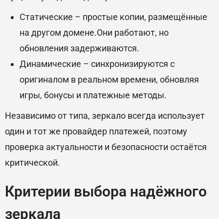
Статические – простые копии, размещённые
на другом домене.Они работают, но
обновления задерживаются.
Динамические – синхронизируются с
оригиналом в реальном времени, обновляя
игры, бонусы и платежные методы.
Независимо от типа, зеркало всегда использует
один и тот же провайдер платежей, поэтому
проверка актуальности и безопасности остаётся
критической.
Критерии выбора надёжного
зеркала