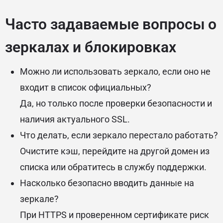
Часто задаваемые вопросы о
зеркалах и блокировках
Можно ли использовать зеркало, если оно не
входит в список официальных?
Да, но только после проверки безопасности и
наличия актуального SSL.
Что делать, если зеркало перестало работать?
Очистите кэш, перейдите на другой домен из
списка или обратитесь в службу поддержки.
Насколько безопасно вводить данные на
зеркале?
При HTTPS и проверенном сертификате риск