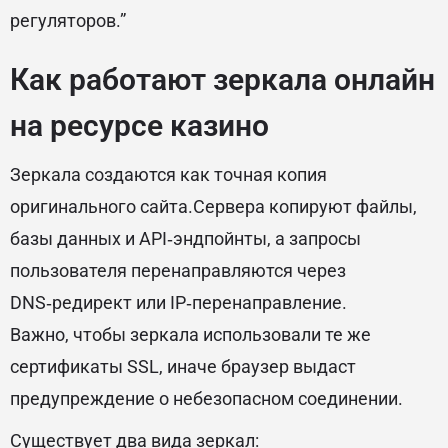
регуляторов.”
Как работают зеркала онлайн
на ресурсе
казино
Зеркала создаются как точная копия
оригинального сайта.Сервера копируют файлы,
базы данных и API‑эндпойнты, а запросы
пользователя перенаправляются через
DNS‑редирект или IP‑перенаправление.
Важно, чтобы зеркала использовали те же
сертификаты SSL, иначе браузер выдаст
предупреждение о небезопасном соединении.
Существует два вида зеркал: