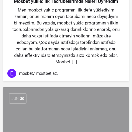
Mosbet yukle: İlk Təcrübələrimdə Nələri Öyrəndim
Mən mosbet yukle proqramını ilk dəfə yüklədiyim
zaman, onun mənim oyun təcrübəmi necə dəyişdiyini
bilməzdim. Bu yazıda, mosbet yukle proqramının ilkin
təcrübələrimdən yola çıxaraq dərinliklərinə enərək, onu
daha yaxşı istifadə etməyin yollarını müzakirə
edəcəyəm. Çox sayda istifadəçi tərəfindən istifadə
edilən bu platformanın necə işlədiyini anlamaq, onu
daha effektiv idarə etməyinizdə sizə kömək edə bilər.
Mosbet […]
mosbet,1mostbet,az,
JUN
30