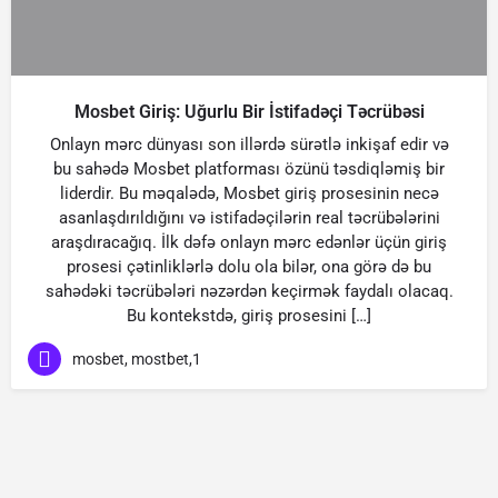
Mosbet Giriş: Uğurlu Bir İstifadəçi Təcrübəsi
Onlayn mərc dünyası son illərdə sürətlə inkişaf edir və
bu sahədə Mosbet platforması özünü təsdiqləmiş bir
liderdir. Bu məqalədə, Mosbet giriş prosesinin necə
asanlaşdırıldığını və istifadəçilərin real təcrübələrini
araşdıracağıq. İlk dəfə onlayn mərc edənlər üçün giriş
prosesi çətinliklərlə dolu ola bilər, ona görə də bu
sahədəki təcrübələri nəzərdən keçirmək faydalı olacaq.
Bu kontekstdə, giriş prosesini […]
mosbet, mostbet,1